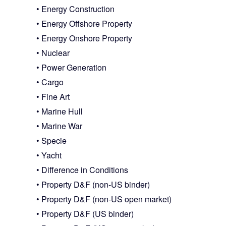
• Energy Construction
• Energy Offshore Property
• Energy Onshore Property
• Nuclear
• Power Generation
• Cargo
• Fine Art
• Marine Hull
• Marine War
• Specie
• Yacht
• Difference in Conditions
• Property D&F (non-US binder)
• Property D&F (non-US open market)
• Property D&F (US binder)