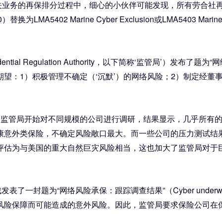
关业务的再保排分过程中，细心的小伙伴可能发现，所有劳合社再
se，CL380）替换为LMA5402 Marine Cyber Exclusion或LMA54
al Regulation Authority，以下简称‘监管局’）发布了
望：1）积极管理不确定（‘沉默’）的网络风险；2）制定经董
，监管局开始对不同规模的公司进行调研，结果显示，几乎所有
康意外类保险，不确定风险敞口最大。而一些公司的压力测试结
评估为与美国的重大自然巨灾风险相当，这也加大了监管局对于
网络风险承保：跟踪调查结果”（Cyber underwriting risk: 
风险保障而可能造成的意外风险。因此，监管局要求保险公司在