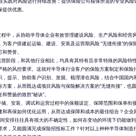
佳实践对风险进行持续改善；提供保险公司核保所需的专业风险
保提供优惠。
过程中，从协助半导体企业有效管理建设风险、生产风险和经营
，为客户搭建起运输、建设、安装及运营期风险
“
无缝衔接
”
的保
可和赞誉。
运营阶段，和其他行业相比，均具有其特有且非常特殊的风险特
严格的风控要求。这就对半导体行业客户的保险方案制定和保险
识，提示、协助客户识别、发掘、梳理潜在风险，结合中国国内
标方案，从而既达成项目风险与保险解决方案的“无缝衔接”，也
和赞扬的致胜“秘诀”。
存储、安装、调试和运营过程中的保额设定、保障范围和保单衔
建和再保如何优化运用，从而达成保障和成本的最佳组合？企业
间安排往往具有很大的不确定性，如何在变动的环境下仍能做到
要求，又能圆满完成保险招投标工作？针对以上种种半导体制造