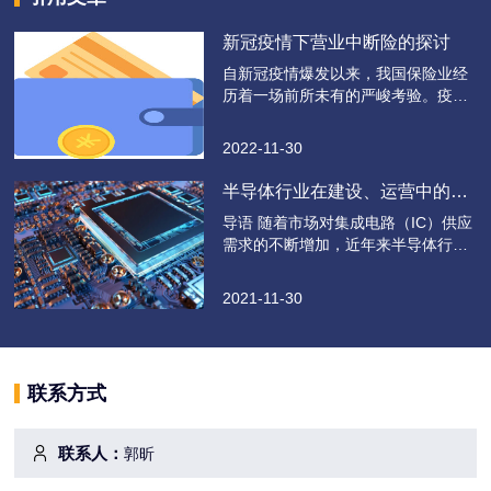
新冠疫情下营业中断险的探讨
自新冠疫情爆发以来，我国保险业经
历着一场前所未有的严峻考验。疫情
给经济发展带来了巨大的冲击，大部
分企业因疫情遭遇到订单取消、供应
2022-11-30
链中断，甚至被迫停工停产等严重情
况。众多行业发展速度放缓，企业利
半导体行业在建设、运营中的风
润大幅度下滑，给很多生产型企业和
险与保险
导语 随着市场对集成电路（IC）供应
服务业带来了巨大的影响。 今年3月
需求的不断增加，近年来半导体行业
份，上海市也经历了一轮较严重的新
显现出了无与伦比的增长速度。今年
冠肺炎疫情
10月27日，集共体（全称中国集成电
2021-11-30
路共保体）在上海自贸试验区临港新
片区正式成立。作为在风险共担、合
作共赢的原则下成立的合作组织，集
共体以服务于国家高质量发展集成电
联系方式
路产业为目标，助力构建我国集成电
路成熟的产
联系人：
郭昕