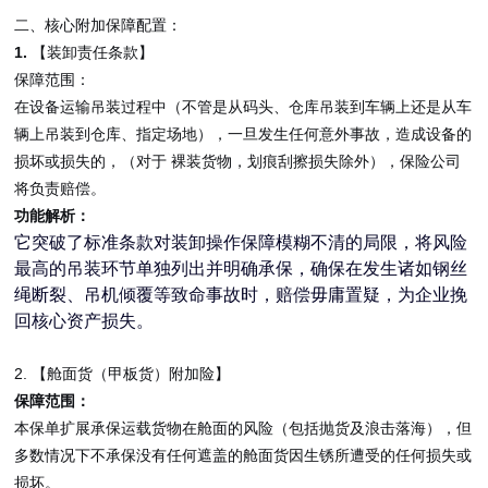
二、核心附加保障配置：
1.
【装卸责任条款】
保障范围：
在设备运输吊装过程中（不管是从码头、仓库吊装到车辆上还是从车
辆上吊装到仓库、指定场地），一旦发生任何意外事故，造成设备的
损坏或损失的，（对于
裸装货物，划痕刮擦损失除外），保险公司
将负责赔偿。
功能解析：
它突破了标准条款对装卸操作保障模糊不清的局限，将风险
最高的吊装环节单独列出并明确承保，确保在发生诸如钢丝
绳断裂、吊机倾覆等致命事故时，赔偿毋庸置疑，为企业挽
回核心资产损失。
2.
【舱面货（甲板货）附加险】
保障范围：
本保单扩展承保运载货物在舱面的风险（包括抛货及浪击落海），但
多数情况下不承保没有任何遮盖的舱面货因生锈所遭受的任何损失或
损坏。