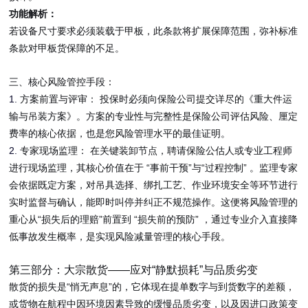
功能解析：
若设备尺寸要求必须装载于甲板，此条款将扩展保障范围，弥补标准
条款对甲板货保障的不足。
三、核心风险管控手段：
1.
方案前置与评审：
投保时必须向保险公司提交详尽的《重大件运
输与吊装方案》。方案的专业性与完整性是保险公司评估风险、厘定
费率的核心依据，也是您风险管理水平的最佳证明。
2.
专家现场监理：
在关键装卸节点，聘请保险公估人或专业工程师
“
”
“
”
进行现场监理，其核心价值在于
事前干预
与
过程控制
。监理专家
会依据既定方案，对吊具选择、绑扎工艺、作业环境安全等环节进行
实时监督与确认，能即时叫停并纠正不规范操作。这便将风险管理的
“
”
“
”
重心从
损失后的理赔
前置到
损失前的预防
，通过专业介入直接降
低事故发生概率，是实现风险减量管理的核心手段。
第三部分：大宗散货
——
应对
“
静默损耗
”
与品质劣变
“
”
散货的损失是
悄无声息
的，它体现在提单数字与到货数字的差额，
或货物在航程中因环境因素导致的缓慢品质劣变，以及因进口政策变