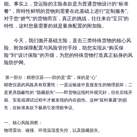
能
。事实上，货运险的主险条款是为普通货物设计的“标准
餐”，而特性鲜明的货物则需要在此基础上进行
“
定制服务
”
。
对于您“娇气”的货物而言，真正的挑战，往往来自
“
宝贝
”
的
特性，这时您最需要的就是量身配置的附加险。
今天，我们抛开基础主险，直击三类特殊货物的核心风
险、附加保障配置与风险管控手段，助您实现从“购买保
险”到“设计保险”的升级，为您的特殊货物打造真正贴身的风
险防护网。
第一部分：精密仪器
——
防的是
“
震
”
，保的是
“
心
”
精密仪器的风险具有双重性：一是运输途中直接发生的物理损坏；二
“
”——
是更具隐蔽性的
隐藏损失
即货物运抵时外观完好，但在后续开
“
”
箱、安装或调试过程中才被发现的内在损伤。这种
延时暴露
的损
失，在标准条款下极易引发理赔争议。
一、核心风险洞察：
物理震动、碰撞、环境温湿度失控，以及隐藏损失。