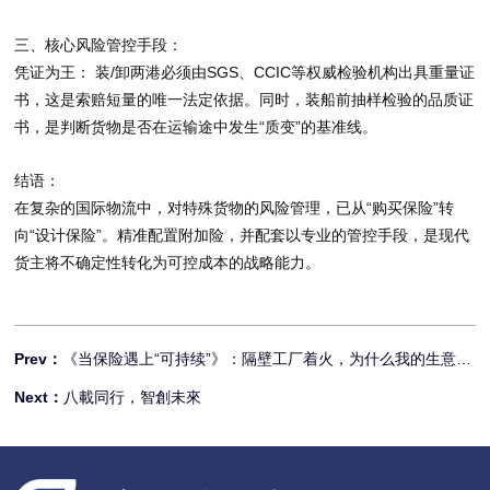
三、核心风险管控手段：
/
SGS
CCIC
凭证为王：
装
卸两港必须由
、
等权威检验机构出具
重量证
书
，这是索赔短量的
唯一法定依据
。同时，装船前抽样检验的品质证
“
”
书，是判断货物是否在运输途中发生
质变
的基准线。
结语：
“
”
在复杂的国际物流中，对特殊货物的风险管理，已从
购买保险
转
“
”
向
设计保险
。精准配置附加险，并配套以专业的管控手段，是现代
货主将不确定性转化为可控成本的战略能力。
Prev：
《当保险遇上“可持续”》：隔壁工厂着火，为什么我的生意也
停了？
Next：
八載同行，智創未來