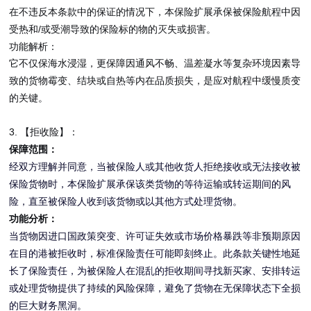
在不违反本条款中的保证的情况下，本保险扩展承保被保险航程中因
/
受热和
或受潮导致的保险标的物的灭失或损害。
功能解析：
它不仅保海水浸湿，更保障因通风不畅、温差凝水等复杂环境因素导
致的货物霉变、结块或自热等内在品质损失，是应对航程中缓慢质变
的关键。
3.
【拒收险】
：
保障范围：
经双方理解并同意，当被保险人或其他收货人拒绝接收或无法接收被
保险货物时，本保险扩展承保该类货物的等待运输或转运期间的风
险，直至被保险人收到该货物或以其他方式处理货物。
功能分析：
当货物因进口国政策突变、许可证失效或市场价格暴跌等非预期原因
在目的港被拒收时，标准保险责任可能即刻终止。此条款关键性地延
长了保险责任，为被保险人在混乱的拒收期间寻找新买家、安排转运
或处理货物提供了持续的风险保障，避免了货物在无保障状态下全损
的巨大财务黑洞。