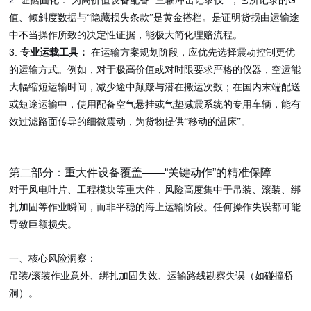
2.
“
”
G
证据固化：
为高价值设备配备
三轴冲击记录仪
，它所记录的
值、倾斜度数据与“隐藏损失条款”是黄金搭档。是证明货损由运输途
中不当操作所致的决定性证据，能极大简化理赔流程。
3.
专业运载工具：
在运输方案规划阶段，应优先选择震动控制更优
的运输方式。例如，对于极高价值或对时限要求严格的仪器，空运能
大幅缩短运输时间，减少途中颠簸与潜在搬运次数；在国内末端配送
或短途运输中，使用配备空气悬挂或气垫减震系统的专用车辆，能有
效过滤路面传导的细微震动，为货物提供“移动的温床”。
第二部分：重大件设备覆盖
——“
关键动作
”
的精准保障
对于风电叶片、工程模块等重大件，风险高度集中于吊装、滚装、绑
扎加固等作业瞬间，而非平稳的海上运输阶段。任何操作失误都可能
导致巨额损失。
一、核心风险洞察：
/
吊装
滚装作业意外、绑扎加固失效、运输路线勘察失误（如碰撞桥
洞）。