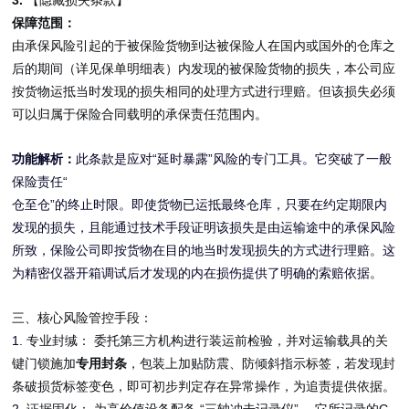
3.
【隐藏损失条款】
保障范围：
由承保风险引起的于被保险货物到达被保险人在国内或国外的仓库之
后的期间（详见保单明细表）内发现的被保险货物的损失，本公司应
按货物运抵当时发现的损失相同的处理方式进行理赔。但该损失必须
可以归属于保险合同载明的承保责任范围内。
“
”
功能解析：
此条款是应对
延时暴露
风险的专门工具。它突破了一般
“
保险责任
”
仓至仓
的终止时限。即使货物已运抵最终仓库，只要在约定期限内
发现的损失，且能通过技术手段证明该损失是由运输途中的承保风险
所致，保险公司即按货物在目的地当时发现损失的方式进行理赔。这
为精密仪器开箱调试后才发现的内在损伤提供了明确的索赔依据。
三、核心风险管控手段：
1.
专业封缄：
委托第三方机构进行装运前检验，并对运输载具的关
键门锁施加
专用封条
，包装上加贴防震、防倾斜指示标签，若发现封
条破损货标签变色，即可初步判定存在异常操作，为追责提供依据。