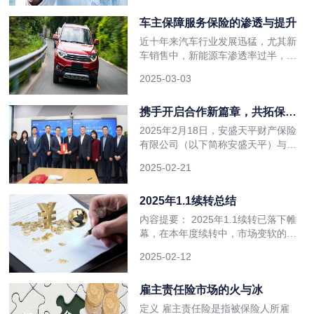
年12月，中国银保监会与其他13个
部委联合发布《关于促进社会服务领
车主保障服务保险的渗透与提升
域商业保险发展的意见》，文件中提
近十年来汽车行业发展迅猛，尤其新
出扩大商业健康保险供给，力争到
车销售中，新能源车渗透率过半，经
2025年，商业健康保险市场规模超
销商的盈利模式也呈现不同的变化。
过2万亿元，成为中国特色
2025-03-03
传统油车阶段，单车销售利润进一步
压缩，甚至为负数。必须在维持销售
基盘的情况下，提升衍生业务利润弥
携手开启合作新篇章，共拓保险
补部分新车亏损，后续维修保养过程
行业新未来 ——安盛天平与五洲
2025年2月18日，安盛天平财产保险
中，依靠返厂利润达到整体盈利的目
经纪战略合作签约在沪成功举行
有限公司（以下简称安盛天平）与五
的。衍生业务主要是金融，车险，延
洲（北京）保险经纪有限公司（以下
保，
2025-02-21
简称五洲经纪）的战略合作协议签署
仪式在上海顺利举行。 高层聚首 共
鉴签约 在安盛天平首席执行官左伟
2025年1.1续转总结
豪、五洲经纪董事长戴询的共同见证
内容提要： 2025年1.1续转已落下帷
下，安盛天平首席商业险业务执行官
幕，在本年度续转中，市场变软的迹
曾翔与五洲经纪常务副董事长张朝晖
象已愈加明显，费率下降及供应充足
签署了
2025-02-12
是主要原因。 截至目前，全球已有
多家经纪公司发布再保市场续转总
结。主要聚焦方面包括：周期见顶市
雇主责任险市场的火与冰
场整体变软、承保能力增加、财产险
定义 雇主责任险是指被保险人所雇