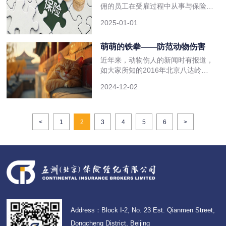
续转费率下降、再保险巨灾损失占比
佣的员工在受雇过程中从事与保险单
降低等。 分析师表示，2025年1月1
所载明的与被保险人业务有关的工作
日续转的费率下
2025-01-01
而遭受意外或患与业务有关的国家规
定的职业性疾病，所致伤、残或死
亡，被保险人根据《中华人民共和国
萌萌的铁拳——防范动物伤害
劳动法》及劳动合同应承担的医药费
近年来，动物伤人的新闻时有报道，
用及经济赔偿责任，包括应支出的诉
如大家所知的2016年北京八达岭老
讼费用，由保险人在规定的赔偿限额
虎伤人案，2020年上海野生动物园
内负责赔偿的一
2024-12-02
黑熊伤人事件，再到去年媒体报道峨
眉山景区野猴伤人，成都2岁女童惨
遭猎犬撕咬重伤等。这些新闻让我们
感到无比痛心，每一起案例都在警醒
<
1
2
3
4
5
6
>
我们，对待动物，我们要充满爱心，
更要心存敬畏，人与动物、人与自然
和谐共生。随着人
Address：Block I-2, No. 23 Est. Qianmen Street,
Dongcheng District, Beijing