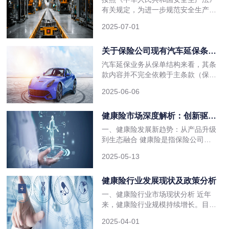
因生产安全事故造成的依法应负的从
有关规定，为进一步规范安全生产责
业人员人身伤亡赔偿，第三者人身伤
任保险制度实施应急管理部、财政
亡和财产损失
2025-07-01
部、金融监管总局、工业和信息化
部、住房城乡建设部、交通运输部、
农业农村部修订了《安全生产责任保
关于保险公司现有汽车延保条款
险实施办法》。 一、安责险的
的思考
汽车延保业务从保单结构来看，其条
赔偿范围 安责险的赔偿范围包
款内容并不完全依赖于主条款（保险
括被保险人因生产安全事故造成的依
公司格式条款）的约定，更多的保险
法应负的从业人员
2025-06-06
责任的约定，如对三大件、三电系
统、易损部件的承保范围，会以复杂
的附加条款的方式体现。本篇罗列了
健康险市场深度解析：创新驱动
保险公司现有的一些延保条款解读
与未来机遇
一、健康险发展新趋势：从产品升级
中，客户端容易和保险公司产生争议
到生态融合 健康险是指保险公司通
以及保修范围不合理的条款内容。这
过疾病保险、医疗保险、失能收入损
些内容如果没有严
2025-05-13
失保险和护理保险等方式对因健康原
因导致的损失给付保险金的保险。我
国大力推进商业健康险的发展，为人
健康险行业发展现状及政策分析
民生活提供保障，从整体市场方面来
一、健康险行业市场现状分析 近年
说，健康险有着以下几个特点：大力
来，健康险行业规模持续增长。目
发展产品与创新服务，科技加持，附
前，医疗险和疾病险市场产品是我国
加健康管理服
2025-04-01
主要商业健康保险产品类型。2019