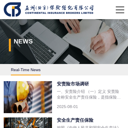
NEWS
Real-Time News
安责险市场调研
一、安责险介绍 （一）定义 安责险
全称安全生产责任保险，是指保险机
构对投保的生产经营单位发生的生产
2025-08-01
安全事故造成的人员伤亡和有关经济
损失等予以赔偿，并且为投保的生产
经营单位提供事故预防服务的商业保
安全生产责任保险
险。安责险的赔偿范围包括被保险人
按照《中华人民共和国安全生产法》